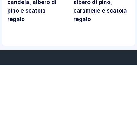
candela, albero di
albero di pino,
pino e scatola
caramelle e scatola
regalo
regalo
Servizi
Chi siamo
Home
Chi siamo
Durata dei servizi
politica sulla riservatezza
Contattaci