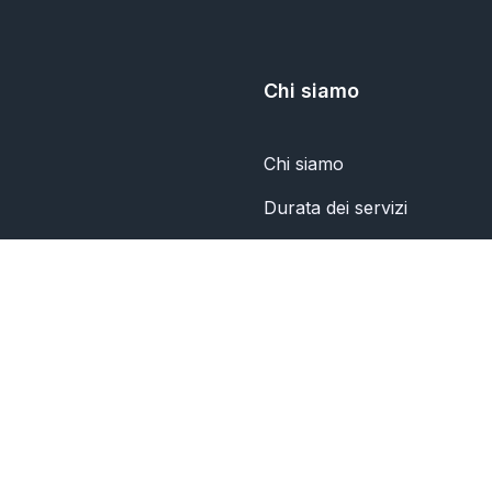
Chi siamo
Chi siamo
Durata dei servizi
politica sulla riservatezza
Contattaci
© 2026 TWIBBON.APP