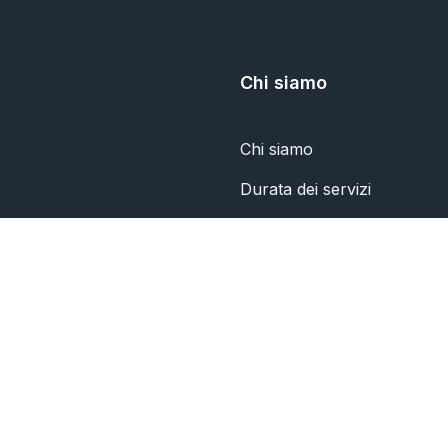
Chi siamo
Chi siamo
Durata dei servizi
politica sulla riservatezza
Contattaci
© 2026 TWIBBON.APP