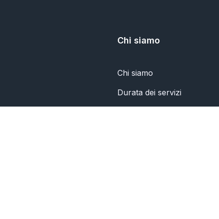
Chi siamo
Chi siamo
Durata dei servizi
politica sulla riservatezza
Contattaci
© 2026 TWIBBON.APP