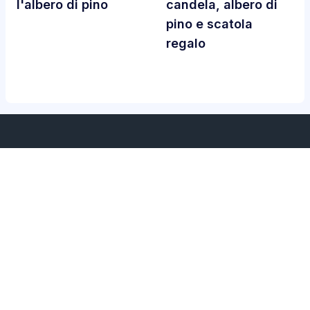
l'albero di pino
candela, albero di
pino e scatola
regalo
Servizi
Chi siamo
Home
Chi siamo
Durata dei servizi
politica sulla riservatezza
Contattaci