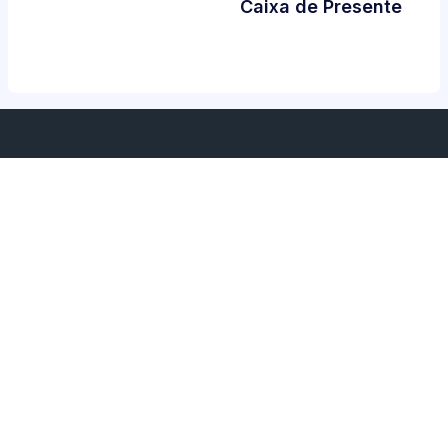
Caixa de Presente
Serviços
Sobre nós
Home
Sobre nós
Termo de Serviços
Política de Privacidade
Contate-nos