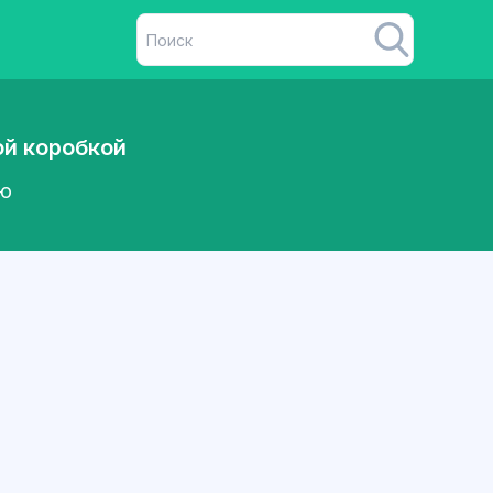
ой коробкой
ию