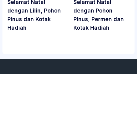
Selamat Natal
Selamat Natal
dengan Lilin, Pohon
dengan Pohon
Pinus dan Kotak
Pinus, Permen dan
Hadiah
Kotak Hadiah
Layanan
Tentang Kami
Home
Tentang Kami
Ketentuan Penggunaan
Kebijakan Privasi