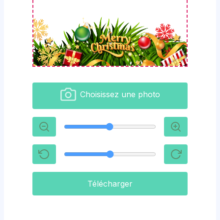
Choisissez une photo
Télécharger