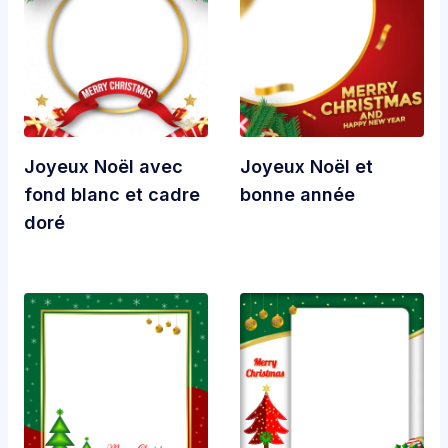
Joyeux Noël avec
Joyeux Noël et
fond blanc et cadre
bonne année
doré