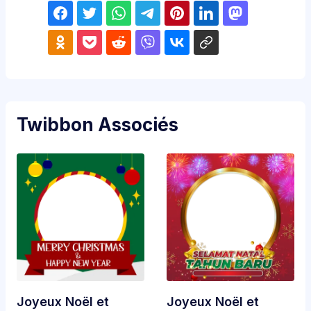
Twibbon Associés
Joyeux Noël et
Joyeux Noël et