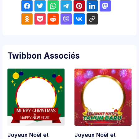
Twibbon Associés
Joyeux Noël et
Joyeux Noël et