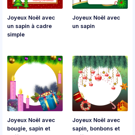
Joyeux Noël avec
Joyeux Noël avec
un sapin à cadre
un sapin
simple
Joyeux Noël avec
Joyeux Noël avec
bougie, sapin et
sapin, bonbons et