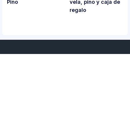
Pino
vela, pino y caja de
regalo
Servicios
Sobre nosotros
Home
Sobre nosotros
Término de los servicios
Política de privacidad
Contacta con nosotros