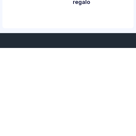
regalo
Servicios
Sobre nosotros
Home
Sobre nosotros
Término de los servicios
Política de privacidad
Contacta con nosotros